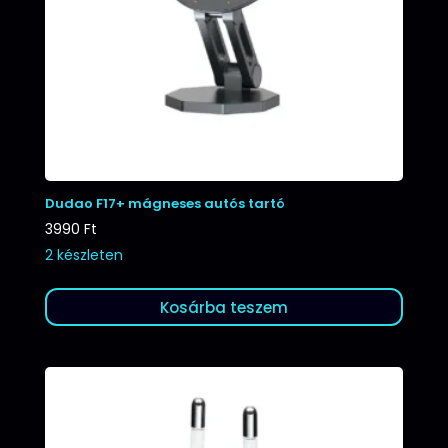
Dudao F17+ mágneses autós tartó
3990
Ft
2 készleten
Kosárba teszem