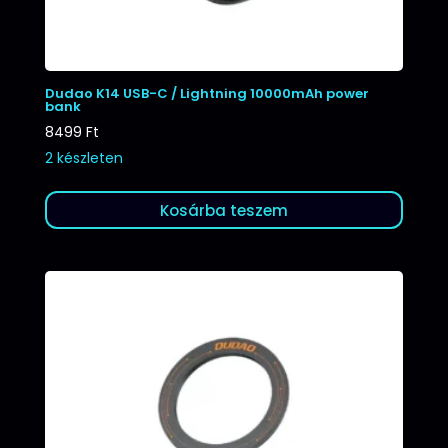
Dudao K14 USB-C / Lightning 10000mAh power
bank
8499
Ft
2 készleten
Kosárba teszem