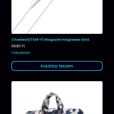
Choetech(T518-F) Magsafe mágneses töltő
6690
Ft
1 készleten
Kosárba teszem