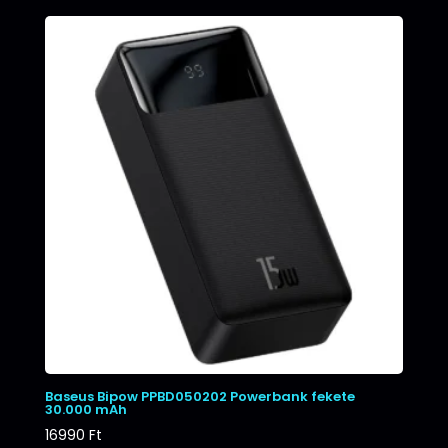
Baseus Bipow PPBD050202 Powerbank fekete
30.000 mAh
16990
Ft