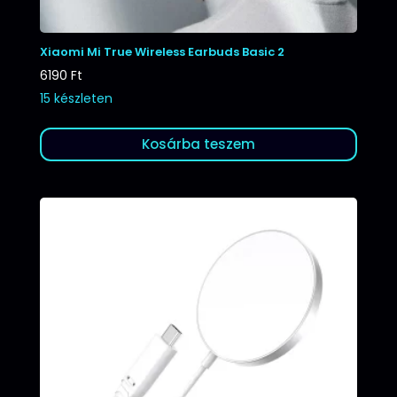
Xiaomi Mi True Wireless Earbuds Basic 2
6190
Ft
15 készleten
Kosárba teszem