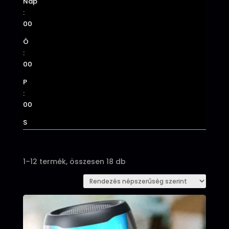
Nap
:
00
Ó
:
00
P
:
00
S
Sorted
1–12 termék, összesen 18 db
by
popularity