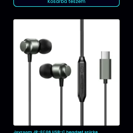
Kosárba teszem
Joyroom JR-EC06 USB-C headset szürke