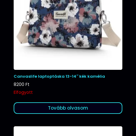
Canvaslife laptoptáska 13-14″ kék kamélia
8200
Ft
Elfogyott
Tovább olvasom