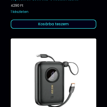
4290
Ft
1 készleten
Kosárba teszem