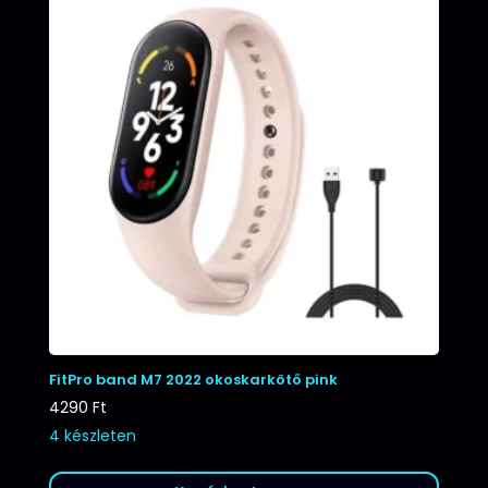
FitPro band M7 2022 okoskarkötő pink
4290
Ft
4 készleten