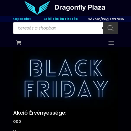
Kapcsolat
Szállítás és Fizetés
Fiókom/Regisztráció
Products
search
Akció Érvényessége:
000