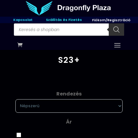
Kapcsolat
Szállítás és Fizetés
Fiókom/Regisztráció
Products
search
S23+
Rendezés
Sort Products
Ár