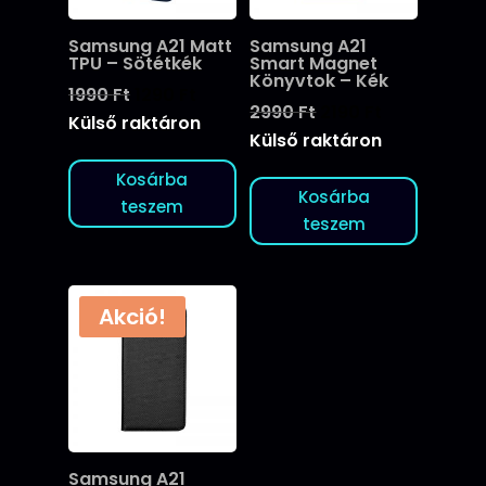
Samsung A21 Matt
Samsung A21
TPU – Sötétkék
Smart Magnet
Könyvtok – Kék
Original
Current
1990
Ft
1290
Ft
Original
Current
2990
Ft
2190
Ft
price
price
Külső raktáron
price
price
Külső raktáron
was:
is:
was:
is:
1990 Ft.
1290 Ft.
Kosárba
2990 Ft.
2190 Ft.
Kosárba
teszem
teszem
Akció!
Samsung A21