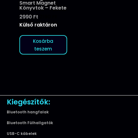
Smart Magnet
Könyvtok – Fekete
Original
Current
2990
Ft
2190
Ft
price
price
Külső raktáron
was:
is:
2990 Ft.
2190 Ft.
Kosárba
teszem
Kiegészítők:
Bluetooth hangfalak
Bluetooth Fülhallgatók
USB-C kábelek