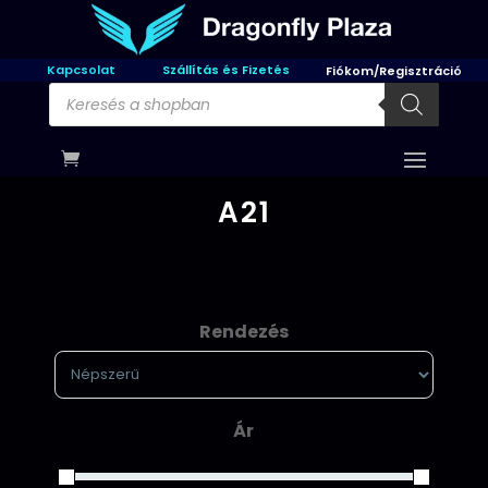
Kapcsolat
Szállítás és Fizetés
Fiókom/Regisztráció
Products
search
A21
Rendezés
Sort Products
Ár