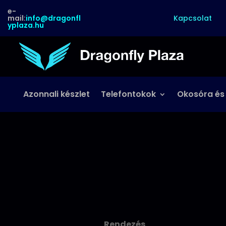
e-
Kapcsolat
mail:
info@dragonfl
yplaza.hu
Azonnali készlet
Telefontokok
Okosóra és
Rendezés