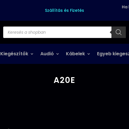
Ha 
Szállítás és Fizetés
Products
search
 Kiegészítők
Audió
Kábelek
Egyeb kieges
A20E