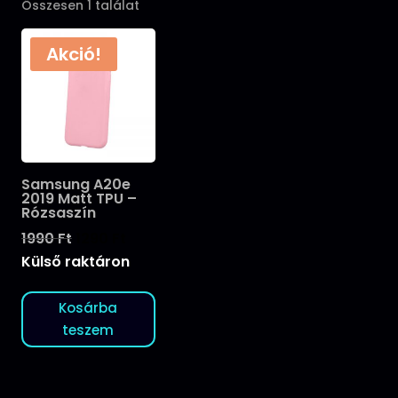
Összesen 1 találat
Akció!
Samsung A20e
2019 Matt TPU –
Rózsaszín
Original
Current
1990
Ft
1290
Ft
price
price
Külső raktáron
was:
is:
1990 Ft.
1290 Ft.
Kosárba
teszem