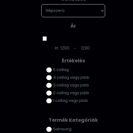
Sort Products
Ár
Ft
-
Minimum Price
Maximum Price
Értékelés
5 csillag
4 csillag vagy jobb
3 csillag vagy jobb
2 csillag vagy jobb
1 csillag vagy jobb
Termék Kategóriák
Samsung