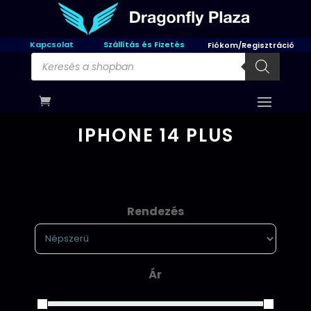
Kapcsolat
Szállítás és Fizetés
Fiókom/Regisztráció
Products
search
IPHONE 14 PLUS
Rendezés
Sort Products
Ár