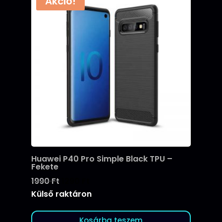
Akció!
Huawei P40 Pro Simple Black TPU –
Fekete
Original
Current
1990
Ft
1290
Ft
price
price
Külső raktáron
was:
is:
1990 Ft.
1290 Ft.
Kosárba teszem