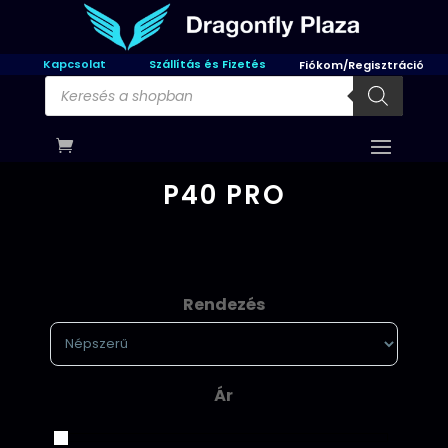
Kapcsolat
Szállítás és Fizetés
Fiókom/Regisztráció
Products
search
P40 PRO
Rendezés
Sort Products
Ár