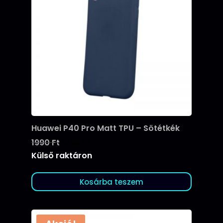
Huawei P40 Pro Matt TPU – Sötétkék
Original
Current
1990
Ft
1290
Ft
price
price
Külső raktáron
was:
is:
1990 Ft.
1290 Ft.
Kosárba teszem